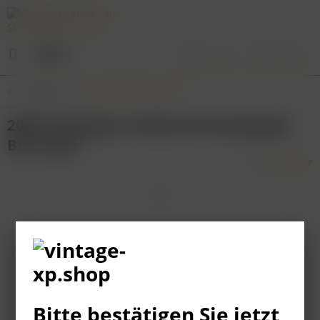
Menü
Übersicht
Champagner & Co.
2006 Taittinger Comtes de Champagne
Brut Rosé
Bitte bestätigen Sie jetzt