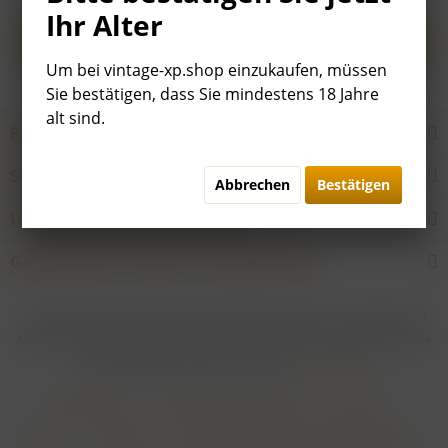
Ihr Alter
Anmelden
Um bei vintage-xp.shop einzukaufen, müssen
Sie bestätigen, dass Sie mindestens 18 Jahre
alt sind.
Raritäten und Erlesenes
Shop Service
Abbrechen
Bestätigen
Unsere Weingüter & Hersteller
Gewünschtes Produkt nicht gefunden?
* Bei allen Preisen gilt: Die gesetzliche Mehrwertsteuer ist enthalten; bei
Artikeln mit Differenzbesteuerung gem. § 25a UStG ist die Mehrwertsteuer
nicht abzugsfähig. Alle Preise ggf. zzgl.
Versandkosten
Händler-Login
Online-Widerrufsformular
Über uns
Kontakt
Impressum
Zahlungsarten & Zahlungsbedingungen