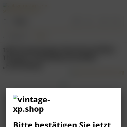
Menü
Übersicht
Baden
1964 Staatsweingut Meersburg Müller-
Thurgau Trockenbeerenauslese
„Fohrenberg“
Bitte bestätigen Sie jetzt