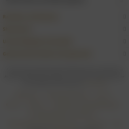
Raritäten und Erlesenes
Shop Service
Unsere Weingüter & Hersteller
Gewünschtes Produkt nicht gefunden?
* Bei allen Preisen gilt: Die gesetzliche Mehrwertsteuer ist enthalten; bei
Artikeln mit Differenzbesteuerung gem. § 25a UStG ist die Mehrwertsteuer
nicht abzugsfähig. Alle Preise ggf. zzgl.
Versandkosten
Händler-Login
Online-Widerrufsformular
Über uns
Kontakt
Impressum
Zahlungsarten & Zahlungsbedingungen
Versandbedingungen & Versandkosten
Widerrufsbelehrung & Widerrufsformular
Datenschutz
AGB