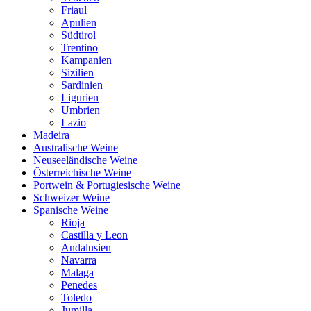
Friaul
Apulien
Südtirol
Trentino
Kampanien
Sizilien
Sardinien
Ligurien
Umbrien
Lazio
Madeira
Australische Weine
Neuseeländische Weine
Österreichische Weine
Portwein & Portugiesische Weine
Schweizer Weine
Spanische Weine
Rioja
Castilla y Leon
Andalusien
Navarra
Malaga
Penedes
Toledo
Jumilla