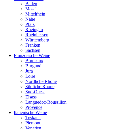
Baden
Mosel
Mittelrhein
Nahe
Pfalz
Rheingau
Rheinhessen
Württemberg
Franken
Sachsen
Französische Weine
Bordeaux
Burgund
Jura
Loire
Nördliche Rhone
Südliche Rhone
Sud-Ouest
Elsass
Languedoc-Roussillon
Provence
Italienische Weine
Toskana
Piemont
Venetien