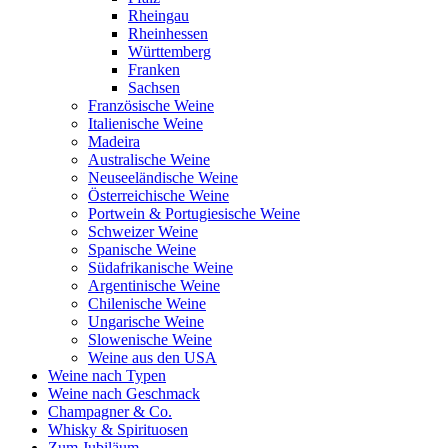
Rheingau
Rheinhessen
Württemberg
Franken
Sachsen
Französische Weine
Italienische Weine
Madeira
Australische Weine
Neuseeländische Weine
Österreichische Weine
Portwein & Portugiesische Weine
Schweizer Weine
Spanische Weine
Südafrikanische Weine
Argentinische Weine
Chilenische Weine
Ungarische Weine
Slowenische Weine
Weine aus den USA
Weine nach Typen
Weine nach Geschmack
Champagner & Co.
Whisky & Spirituosen
Zum Jubiläum