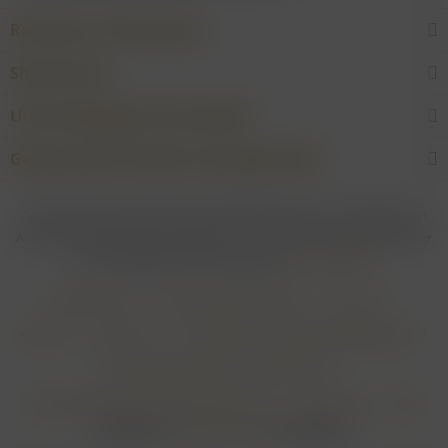
Raritäten und Erlesenes
Shop Service
Unsere Weingüter & Hersteller
Gewünschtes Produkt nicht gefunden?
* Bei allen Preisen gilt: Die gesetzliche Mehrwertsteuer ist enthalten; bei
Artikeln mit Differenzbesteuerung gem. § 25a UStG ist die Mehrwertsteuer
nicht abzugsfähig. Alle Preise ggf. zzgl.
Versandkosten
Händler-Login
Online-Widerrufsformular
Über uns
Kontakt
Impressum
Zahlungsarten & Zahlungsbedingungen
Versandbedingungen & Versandkosten
Widerrufsbelehrung & Widerrufsformular
Datenschutz
AGB
Realisiert von
myGHOST KG
mit Shopware