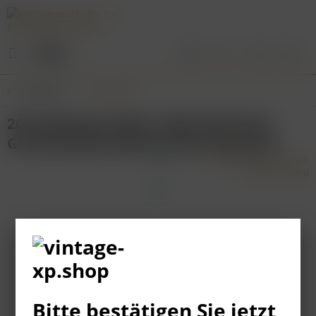
Menü
Übersicht
Rheingau
2018 Weingut Robert Weil Kiedricher
Gräfenberg Riesling Großes Gewächs
Bitte bestätigen Sie jetzt