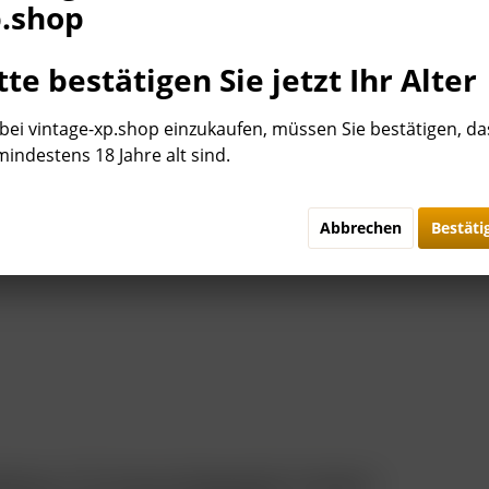
Allgemeinen
tte bestätigen Sie jetzt Ihr Alter
Merken
ei vintage-xp.shop einzukaufen, müssen Sie bestätigen, da
mindestens 18 Jahre alt sind.
Artikel-Nr.:
Abbrechen
Bestäti
Breuer "B" Grauer Burgunder Trocken"