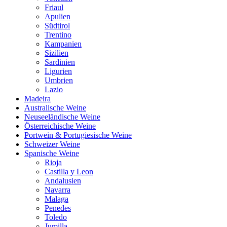
Friaul
Apulien
Südtirol
Trentino
Kampanien
Sizilien
Sardinien
Ligurien
Umbrien
Lazio
Madeira
Australische Weine
Neuseeländische Weine
Österreichische Weine
Portwein & Portugiesische Weine
Schweizer Weine
Spanische Weine
Rioja
Castilla y Leon
Andalusien
Navarra
Malaga
Penedes
Toledo
Jumilla