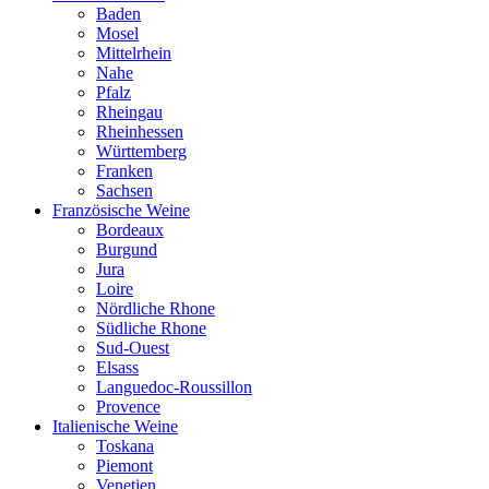
Baden
Mosel
Mittelrhein
Nahe
Pfalz
Rheingau
Rheinhessen
Württemberg
Franken
Sachsen
Französische Weine
Bordeaux
Burgund
Jura
Loire
Nördliche Rhone
Südliche Rhone
Sud-Ouest
Elsass
Languedoc-Roussillon
Provence
Italienische Weine
Toskana
Piemont
Venetien