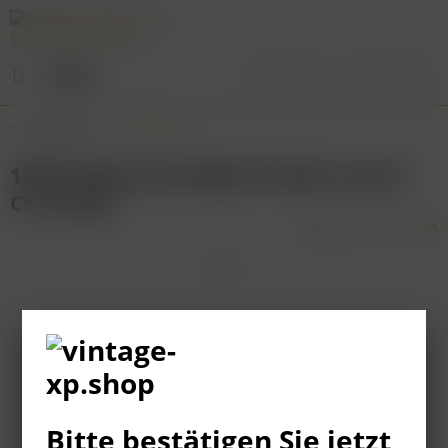
Menü
Übersicht
Bordeaux
1986 Château Batailley Pauillac Grand
Cru Classé
Bitte bestätigen Sie jetzt