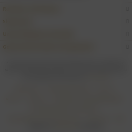
Raritäten und Erlesenes
Shop Service
Unsere Weingüter & Hersteller
Gewünschtes Produkt nicht gefunden?
* Bei allen Preisen gilt: Die gesetzliche Mehrwertsteuer ist enthalten; bei
Artikeln mit Differenzbesteuerung gem. § 25a UStG ist die Mehrwertsteuer
nicht abzugsfähig. Alle Preise ggf. zzgl.
Versandkosten
Händler-Login
Online-Widerrufsformular
Über uns
Kontakt
Impressum
Zahlungsarten & Zahlungsbedingungen
Versandbedingungen & Versandkosten
Widerrufsbelehrung & Widerrufsformular
Datenschutz
AGB
Realisiert von
myGHOST KG
mit Shopware