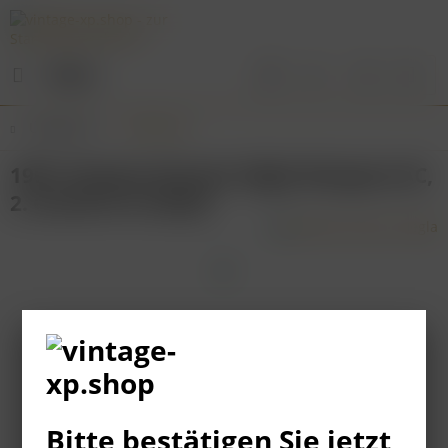
Menü
Übersicht
Bordeaux
1991 Chateau Rauzan-Ségla Margaux AC,
2. Grand Cru Classé
Bitte bestätigen Sie jetzt