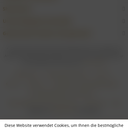
Shop Service
Unsere Weingüter & Hersteller
Gewünschtes Produkt nicht gefunden?
* Bei allen Preisen gilt: Die gesetzliche Mehrwertsteuer ist enthalten; bei
Artikeln mit Differenzbesteuerung gem. § 25a UStG ist die Mehrwertsteuer
nicht abzugsfähig. Alle Preise ggf. zzgl.
Versandkosten
Händler-Login
Online-Widerrufsformular
Über uns
Kontakt
Impressum
Zahlungsarten & Zahlungsbedingungen
Versandbedingungen & Versandkosten
Widerrufsbelehrung & Widerrufsformular
Datenschutz
AGB
Realisiert von
myGHOST KG
mit Shopware
Diese Website verwendet Cookies, um Ihnen die bestmögliche