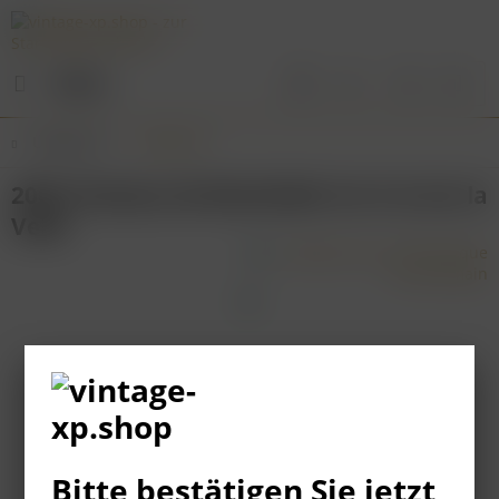
Menü
Übersicht
Burgund
2002 Chateau de Monthelie 1er Cru Sur la
Velle
Bitte bestätigen Sie jetzt