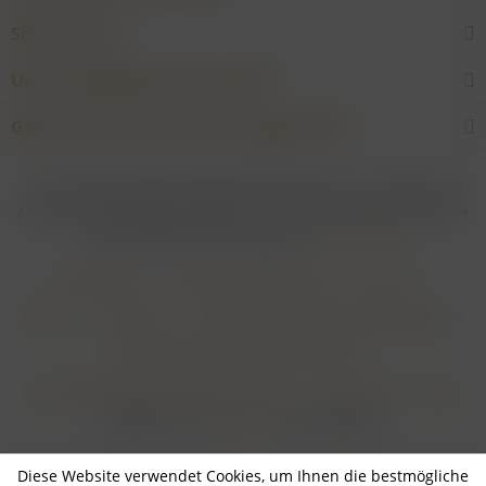
Shop Service
Unsere Weingüter & Hersteller
Gewünschtes Produkt nicht gefunden?
* Bei allen Preisen gilt: Die gesetzliche Mehrwertsteuer ist enthalten; bei
Artikeln mit Differenzbesteuerung gem. § 25a UStG ist die Mehrwertsteuer
nicht abzugsfähig. Alle Preise ggf. zzgl.
Versandkosten
Händler-Login
Online-Widerrufsformular
Über uns
Kontakt
Impressum
Zahlungsarten & Zahlungsbedingungen
Versandbedingungen & Versandkosten
Widerrufsbelehrung & Widerrufsformular
Datenschutz
AGB
Realisiert von
myGHOST KG
mit Shopware
Diese Website verwendet Cookies, um Ihnen die bestmögliche