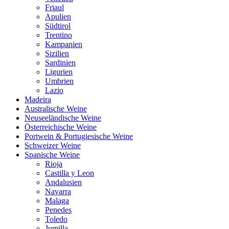
Friaul
Apulien
Südtirol
Trentino
Kampanien
Sizilien
Sardinien
Ligurien
Umbrien
Lazio
Madeira
Australische Weine
Neuseeländische Weine
Österreichische Weine
Portwein & Portugiesische Weine
Schweizer Weine
Spanische Weine
Rioja
Castilla y Leon
Andalusien
Navarra
Malaga
Penedes
Toledo
Jumilla