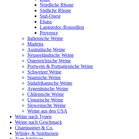
Nördliche Rhone
Südliche Rhone
Sud-Ouest
Elsass
Languedoc-Roussillon
Provence
Italienische Weine
Madeira
Australische Weine
Neuseeländische Weine
Österreichische Weine
Portwein & Portugiesische Weine
Schweizer Weine
Spanische Weine
Südafrikanische Weine
Argentinische Weine
Chilenische Weine
Ungarische Weine
Slowenische Weine
Weine aus den USA
Weine nach Typen
Weine nach Geschmack
Champagner & Co.
Whisky & Spirituosen
Zum Jubiläum