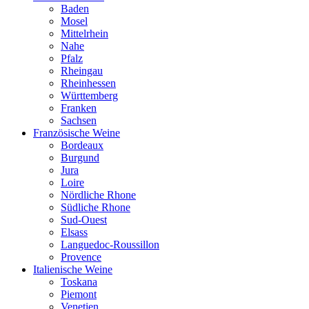
Baden
Mosel
Mittelrhein
Nahe
Pfalz
Rheingau
Rheinhessen
Württemberg
Franken
Sachsen
Französische Weine
Bordeaux
Burgund
Jura
Loire
Nördliche Rhone
Südliche Rhone
Sud-Ouest
Elsass
Languedoc-Roussillon
Provence
Italienische Weine
Toskana
Piemont
Venetien