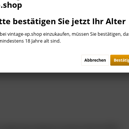
Allgemeinen
tte bestätigen Sie jetzt Ihr Alter
Merken
ei vintage-xp.shop einzukaufen, müssen Sie bestätigen, da
mindestens 18 Jahre alt sind.
Artikel-Nr.:
Abbrechen
Bestäti
 & Figli Chiara Boschis Via Nuova Barolo DOCG"