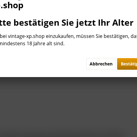
Allgemeinen
tte bestätigen Sie jetzt Ihr Alter
Merken
ei vintage-xp.shop einzukaufen, müssen Sie bestätigen, da
mindestens 18 Jahre alt sind.
Artikel-Nr.:
Abbrechen
Bestäti
Contini Vernaccia di Oristano Riserva 750 ml"