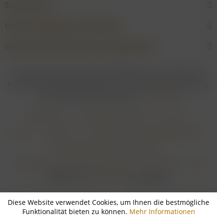
Shop Service
Unsere Weingüter & Hersteller
Gewünschtes Produkt nicht gefunden?
* Bei allen Preisen gilt: Die gesetzliche Mehrwertsteuer ist enthalten; bei
Artikeln mit Differenzbesteuerung gem. § 25a UStG ist die Mehrwertsteuer
nicht abzugsfähig. Alle Preise ggf. zzgl.
Versandkosten
Händler-Login
Online-Widerrufsformular
Über uns
Kontakt
Impressum
Zahlungsarten & Zahlungsbedingungen
Versandbedingungen & Versandkosten
Widerrufsbelehrung & Widerrufsformular
Datenschutz
AGB
Realisiert von
myGHOST KG
mit Shopware
Diese Website verwendet Cookies, um Ihnen die bestmögliche
Funktionalität bieten zu können.
Mehr Informationen