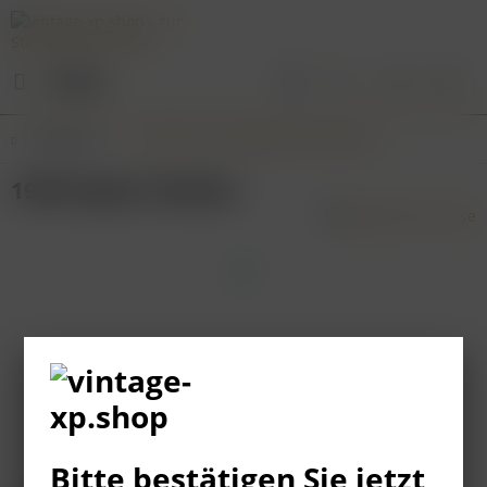
Menü
Übersicht
Portwein & Portugiesische Weine
1938 Kopke Colheita
Bitte bestätigen Sie jetzt