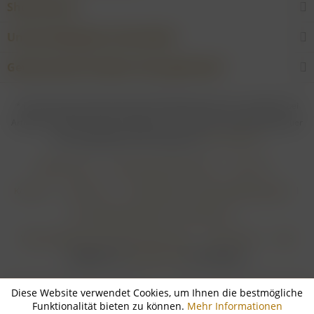
Shop Service
Unsere Weingüter & Hersteller
Gewünschtes Produkt nicht gefunden?
* Bei allen Preisen gilt: Die gesetzliche Mehrwertsteuer ist enthalten; bei
Artikeln mit Differenzbesteuerung gem. § 25a UStG ist die Mehrwertsteuer
nicht abzugsfähig. Alle Preise ggf. zzgl.
Versandkosten
Händler-Login
Online-Widerrufsformular
Über uns
Kontakt
Impressum
Zahlungsarten & Zahlungsbedingungen
Versandbedingungen & Versandkosten
Widerrufsbelehrung & Widerrufsformular
Datenschutz
AGB
Realisiert von
myGHOST KG
mit Shopware
Diese Website verwendet Cookies, um Ihnen die bestmögliche
Funktionalität bieten zu können.
Mehr Informationen