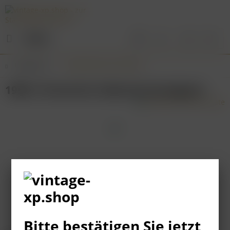
Menü
Übersicht
Südafrikanische Weine
1990 L'Ormarins Cabernet Sauvignon
Bitte bestätigen Sie jetzt