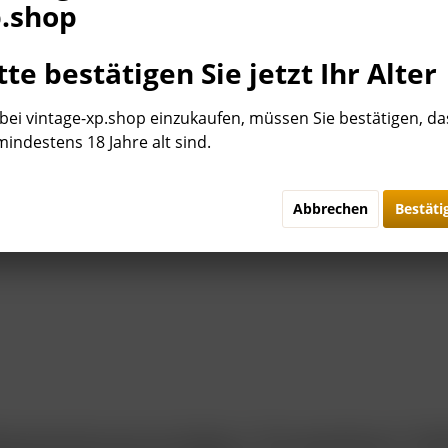
Allgemeinen
tte bestätigen Sie jetzt Ihr Alter
Merken
ei vintage-xp.shop einzukaufen, müssen Sie bestätigen, da
Artikel-Nr.:
mindestens 18 Jahre alt sind.
Abbrechen
Bestäti
einland Dry Gin Art Edition "The Sparkling 4" ST