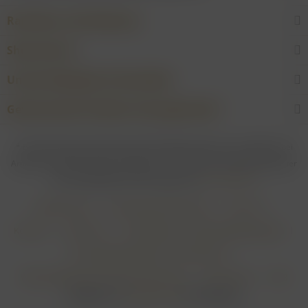
Raritäten und Erlesenes
Shop Service
Unsere Weingüter & Hersteller
Gewünschtes Produkt nicht gefunden?
* Bei allen Preisen gilt: Die gesetzliche Mehrwertsteuer ist enthalten; bei
Artikeln mit Differenzbesteuerung gem. § 25a UStG ist die Mehrwertsteuer
nicht abzugsfähig. Alle Preise ggf. zzgl.
Versandkosten
Händler-Login
Online-Widerrufsformular
Über uns
Kontakt
Impressum
Zahlungsarten & Zahlungsbedingungen
Versandbedingungen & Versandkosten
Widerrufsbelehrung & Widerrufsformular
Datenschutz
AGB
Realisiert von
myGHOST KG
mit Shopware