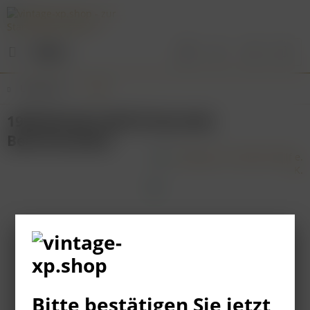
Menü
Übersicht
Pfalz
1998 Bürklin-Wolf Scheurebe
Beerenauslese
Bitte bestätigen Sie jetzt